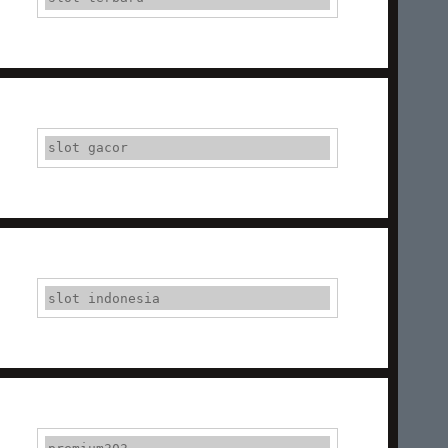
slot gacor
slot indonesia