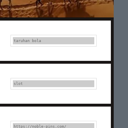
taruhan bola
slot
https://noble-pins.com/