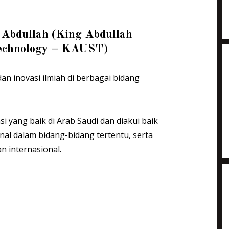
 Abdullah (King Abdullah
 Technology – KAUST)
dan inovasi ilmiah di berbagai bidang
si yang baik di Arab Saudi dan diakui baik
nal dalam bidang-bidang tertentu, serta
n internasional.