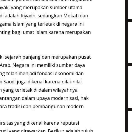
nyak, yang merupakan sumber utama
di adalah Riyadh, sedangkan Mekah dan
ama Islam yang terletak di negara ini.
nting bagi umat Islam karena merupakan
iki sejarah panjang dan merupakan pusat
Arab. Negara ini memiliki sumber daya
ng telah menjadi fondasi ekonomi dan
 Saudi juga dikenal karena nilai-nilai
 yang terletak di dalam wilayahnya.
antangan dalam upaya modernisasi, hak
ara tradisi dan pembangunan modern.
ersitas yang dikenal karena reputasi
di yang ditawarkan. Berikut adalah tujuh