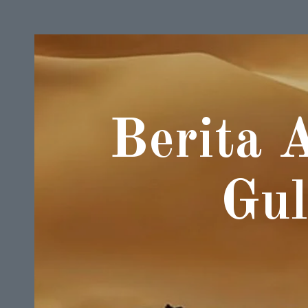
Berita 
Gul