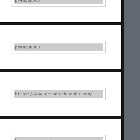
premium303
premium303
https://www.geradordesenha.com/