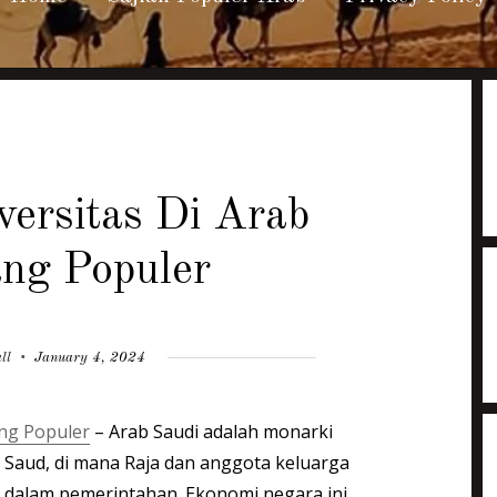
versitas Di Arab
ng Populer
Posted
ll
January 4, 2024
on
ang Populer
– Arab Saudi adalah monarki
l Saud, di mana Raja dan anggota keluarga
i dalam pemerintahan. Ekonomi negara ini