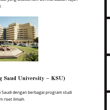
:
g Saud University – KSU)
ab Saudi dengan berbagai program studi
 riset ilmiah.