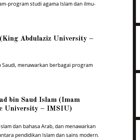
ram-program studi agama Islam dan ilmu-
 (King Abdulaziz University –
rab Saudi, menawarkan berbagai program
d bin Saud Islam (Imam
 University – IMSIU)
 Islam dan bahasa Arab, dan menawarkan
ara pendidikan Islam dan sains modern.