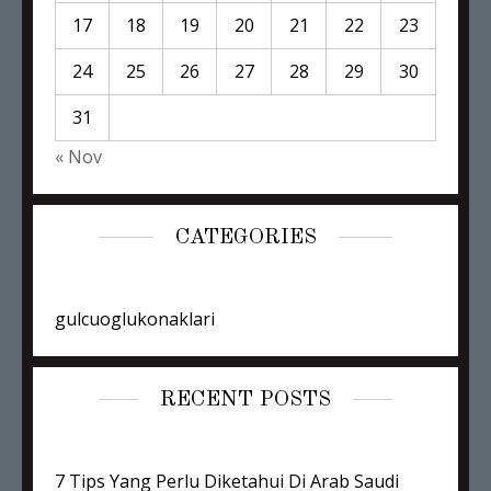
17
18
19
20
21
22
23
24
25
26
27
28
29
30
31
« Nov
CATEGORIES
gulcuoglukonaklari
RECENT POSTS
7 Tips Yang Perlu Diketahui Di Arab Saudi