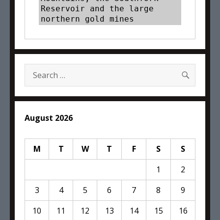
Reservoir and the large 
northern gold mines
SEARC
Search
for:
August 2026
M
T
W
T
F
S
S
1
2
3
4
5
6
7
8
9
10
11
12
13
14
15
16