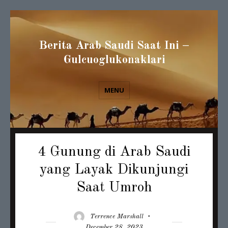
Berita Arab Saudi Saat Ini –
Gulcuoglukonaklari
MENU
4 Gunung di Arab Saudi
yang Layak Dikunjungi
Saat Umroh
Author
Posted
Terrence Marshall
on
December 28, 2023