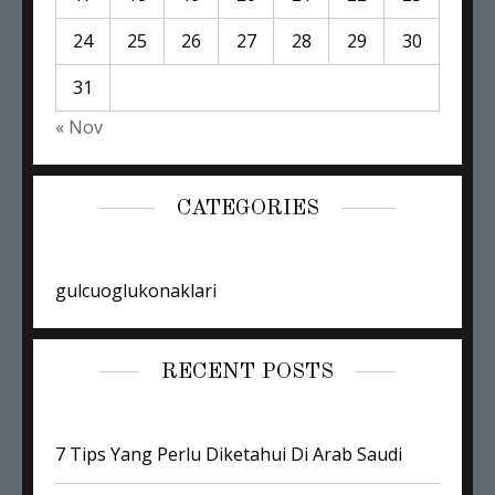
24
25
26
27
28
29
30
31
« Nov
CATEGORIES
gulcuoglukonaklari
RECENT POSTS
7 Tips Yang Perlu Diketahui Di Arab Saudi