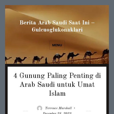
Berita Arab Saudi Saat Ini –
Gulcuoglukonaklari
MENU
4 Gunung Paling Penting di
Arab Saudi untuk Umat
Islam
Author
Posted
Terrence Marshall
on
December 28, 2023