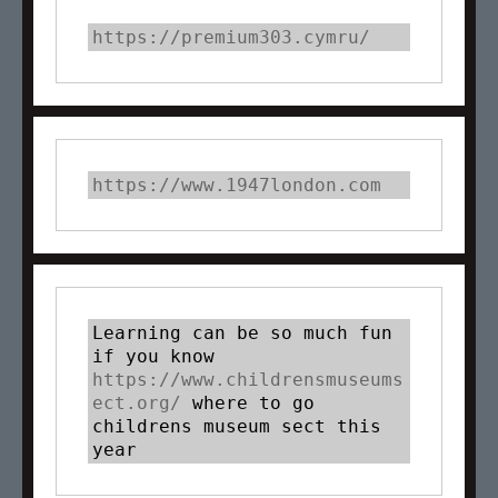
https://premium303.cymru/
https://www.1947london.com
Learning can be so much fun 
if you know 
https://www.childrensmuseums
ect.org/
 where to go 
childrens museum sect this 
year