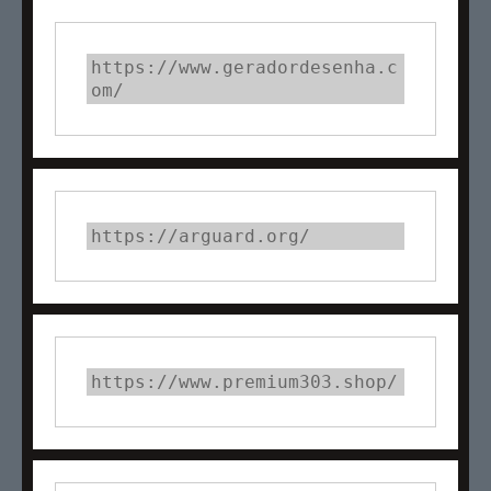
https://www.geradordesenha.c
om/
https://arguard.org/
https://www.premium303.shop/