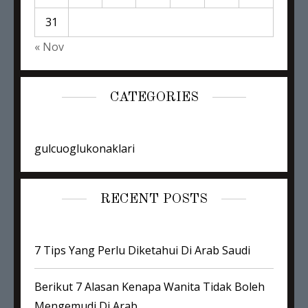
31
« Nov
CATEGORIES
gulcuoglukonaklari
RECENT POSTS
7 Tips Yang Perlu Diketahui Di Arab Saudi
Berikut 7 Alasan Kenapa Wanita Tidak Boleh
Mengemudi Di Arab