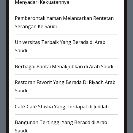
Menyadari Kekuatannya
Pemberontak Yaman Melancarkan Rentetan
Serangan Ke Saudi
Universitas Terbaik Yang Berada di Arab
Saudi
Berbagai Pantai Menakjubkan di Arab Saudi
Restoran Favorit Yang Berada Di Riyadh Arab
Saudi
Café-Café Shisha Yang Terdapat di Jeddah.
Bangunan Tertinggi Yang Berada di Arab
Saudi