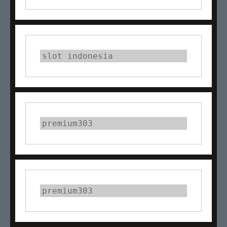
slot indonesia
premium303
premium303