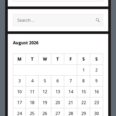
SEARC
Search
for:
August 2026
M
T
W
T
F
S
S
1
2
3
4
5
6
7
8
9
10
11
12
13
14
15
16
17
18
19
20
21
22
23
24
25
26
27
28
29
30