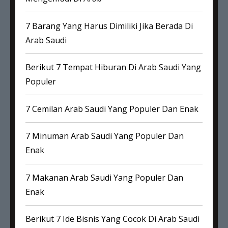
7 Barang Yang Harus Dimiliki Jika Berada Di
Arab Saudi
Berikut 7 Tempat Hiburan Di Arab Saudi Yang
Populer
7 Cemilan Arab Saudi Yang Populer Dan Enak
7 Minuman Arab Saudi Yang Populer Dan
Enak
7 Makanan Arab Saudi Yang Populer Dan
Enak
Berikut 7 Ide Bisnis Yang Cocok Di Arab Saudi