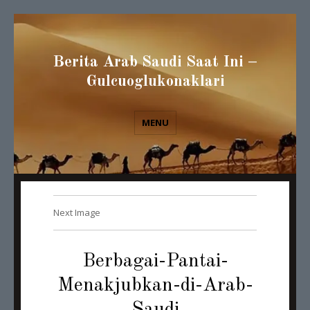
Berita Arab Saudi Saat Ini –
Gulcuoglukonaklari
MENU
Next Image
Berbagai-Pantai-
Menakjubkan-di-Arab-