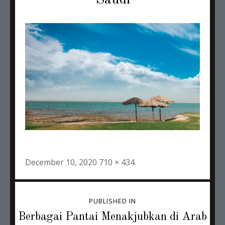
Saudi
Posted
Full
December 10, 2020
710 × 434
on
size
Post
PUBLISHED IN
navigation
Berbagai Pantai Menakjubkan di Arab