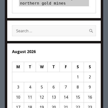
northern gold mines
SEARC
Search
for:
August 2026
M
T
W
T
F
S
S
1
2
3
4
5
6
7
8
9
10
11
12
13
14
15
16
17
18
19
20
21
22
23