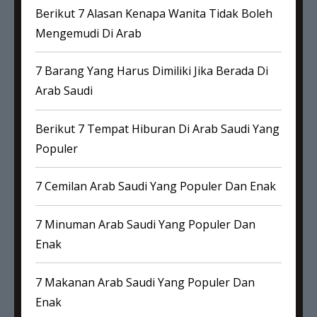
Berikut 7 Alasan Kenapa Wanita Tidak Boleh
Mengemudi Di Arab
7 Barang Yang Harus Dimiliki Jika Berada Di
Arab Saudi
Berikut 7 Tempat Hiburan Di Arab Saudi Yang
Populer
7 Cemilan Arab Saudi Yang Populer Dan Enak
7 Minuman Arab Saudi Yang Populer Dan
Enak
7 Makanan Arab Saudi Yang Populer Dan
Enak