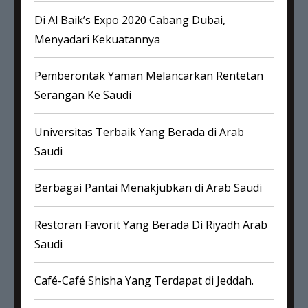
Di Al Baik’s Expo 2020 Cabang Dubai,
Menyadari Kekuatannya
Pemberontak Yaman Melancarkan Rentetan
Serangan Ke Saudi
Universitas Terbaik Yang Berada di Arab
Saudi
Berbagai Pantai Menakjubkan di Arab Saudi
Restoran Favorit Yang Berada Di Riyadh Arab
Saudi
Café-Café Shisha Yang Terdapat di Jeddah.