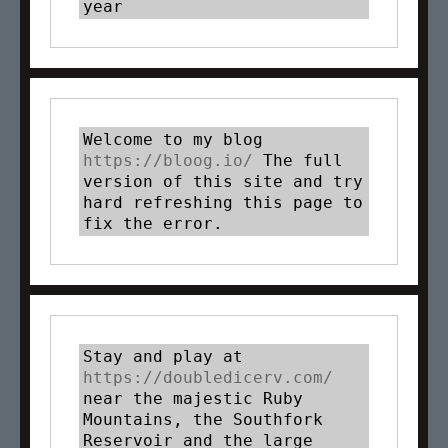
year
Welcome to my blog 
https://bloog.io/ 
The full 
version of this site and try 
hard refreshing this page to 
fix the error.
Stay and play at 
https://doubledicerv.com/
near the majestic Ruby 
Mountains, the Southfork 
Reservoir and the large 